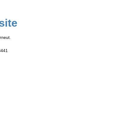
site
rneut.
8441